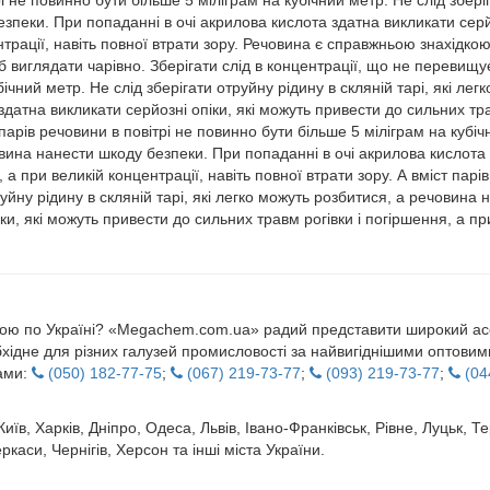
рі не повинно бути більше 5 міліграм на кубічний метр. Не слід зберіг
зпеки. При попаданні в очі акрилова кислота здатна викликати серйо
нтрації, навіть повної втрати зору. Речовина є справжньою знахідкою
 виглядати чарівно. Зберігати слід в концентрації, що не перевищує 
бічний метр. Не слід зберігати отруйну рідину в скляній тарі, які л
датна викликати серйозні опіки, які можуть привести до сильних тра
 парів речовини в повітрі не повинно бути більше 5 міліграм на кубіч
човина нанести шкоду безпеки. При попаданні в очі акрилова кислота 
 а при великій концентрації, навіть повної втрати зору. А вміст парі
руйну рідину в скляній тарі, які легко можуть розбитися, а речовина
и, які можуть привести до сильних травм рогівки і погіршення, а при
кою по Україні? «Megachem.com.ua» радий представити широкий асор
хідне для різних галузей промисловості за найвигіднішими оптовими
рами:
(050) 182-77-75
;
(067) 219-73-77
;
(093) 219-73-77
;
(04
иїв, Харків, Дніпро, Одеса, Львів, Івано-Франківськ, Рівне, Луцьк, 
аси, Чернігів, Херсон та інші міста України.