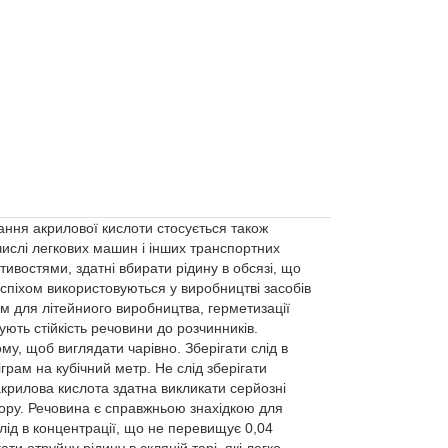
ня акрилової кислоти стосується також
числі легкових машин і інших транспортних
востями, здатні вбирати рідину в обсязі, що
успіхом використовуються у виробництві засобів
орм для літейниого виробництва, герметизації
ують стійкість речовини до розчинників.
му, щоб виглядати чарівно. Зберігати слід в
іграм на кубічний метр. Не слід зберігати
 акрилова кислота здатна викликати серйозні
и зору. Речовина є справжньою знахідкою для
слід в концентрації, що не перевищує 0,04