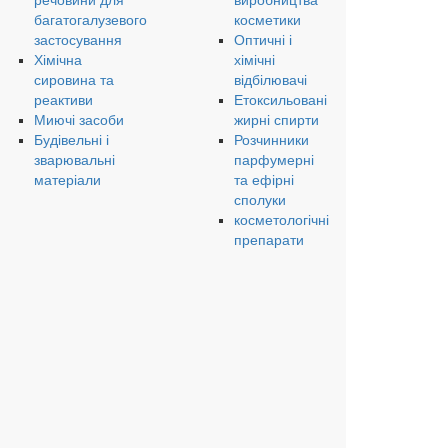
речовини для
виробництва
багатогалузевого
косметики
застосування
Оптичні і
Хімічна
хімічні
сировина та
відбілювачі
реактиви
Етоксильовані
Миючі засоби
жирні спирти
Будівельні і
Розчинники
зварювальні
парфумерні
матеріали
та ефірні
сполуки
косметологічні
препарати