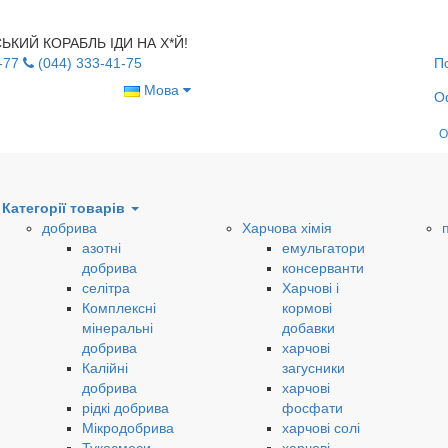
УСЬКИЙ КОРАБЛЬ ІДИ НА Х*Й!
-77
(044) 333-41-75
П
Мова
О
О
Категорії товарів
добрива
Харчова хімія
азотні
емульгатори
добрива
консерванти
селітра
Харчові і
Комплексні
кормові
мінеральні
добавки
добрива
харчові
Калійні
загусники
добрива
харчові
рідкі добрива
фосфати
Мікродобрива
харчові солі