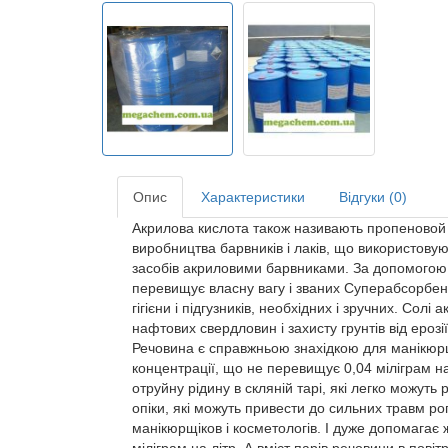
Опис
Характеристики
Відгуки (0)
Акрилова кислота також називають пропеновой
виробництва барвників і лаків, що використову
засобів акриловими барвниками. За допомогою к
перевищує власну вагу і званих Суперабсорбент
гігієни і підгузників, необхідних і зручних. Со
нафтових свердловин і захисту грунтів від ерозі
Речовина є справжньою знахідкою для манікюрщік
концентрації, що не перевищує 0,04 міліграм на 
отруйну рідину в скляній тарі, які легко можут
опіки, які можуть привести до сильних травм рог
манікюрщіков і косметологів. І дуже допомагає 