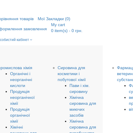
орівняння товарів
Мої Закладки (0)
My cart
формлення замовлення
0
item(s)
- 0 грн.
собистий кабінет
промислова хімія
Сировина для
Фармаце
Органічні і
косметики і
ветерин
неорганічні
побутової хімії
субстанц
кислоти
Пави і хім.
Ф
Продукція
сировину
су
неорганічної
Хімічна
в
хімії
сировина для
п
Продукція
миючих
ві
органічної
засобів
хімії
Хімічна
Хімічні
сировина для