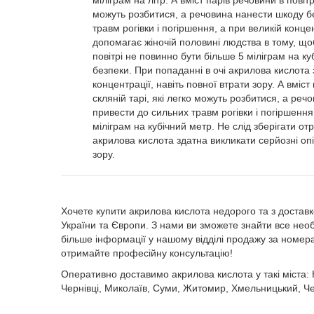
міліграм на літр. А вміст парів речовини в повіт
можуть розбитися, а речовина нанести шкоду бе
травм рогівки і погіршення, а при великій конце
допомагає жіночій половині людства в тому, щоб
повітрі не повинно бути більше 5 міліграм на ку
безпеки. При попаданні в очі акрилова кислота з
концентрації, навіть повної втрати зору. А вміст
скляній тарі, які легко можуть розбитися, а ре
привести до сильних травм рогівки і погіршення,
міліграм на кубічний метр. Не слід зберігати от
акрилова кислота здатна викликати серйозні опік
зору.
Хочете купити акрилова кислота недорого та з достав
України та Європи. З нами ви зможете знайти все необ
більше інформації у нашому відділі продажу за номе
отримайте професійну консультацію!
Оперативно доставимо акрилова кислота у такі міста: К
Чернівці, Миколаїв, Суми, Житомир, Хмельницький, Черк