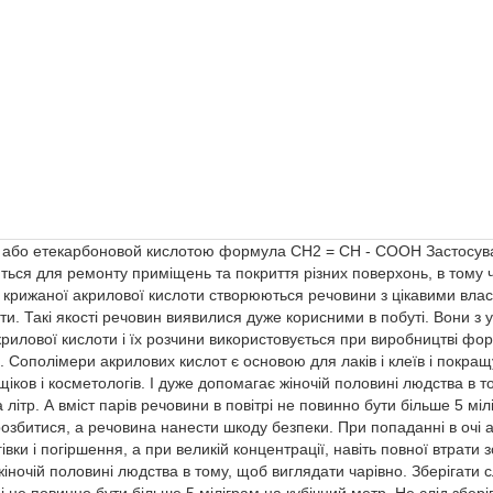
 або етекарбоновой кислотою формула СН2 = СН - СООН Застосуван
ються для ремонту приміщень та покриття різних поверхонь, в тому 
рижаної акрилової кислоти створюються речовини з цікавими власти
и. Такі якості речовин виявилися дуже корисними в побуті. Вони з 
лі акрилової кислоти і їх розчини використовується при виробництві ф
ї. Сополімери акрилових кислот є основою для лаків і клеїв і покращ
ов і косметологів. І дуже допомагає жіночій половині людства в то
літр. А вміст парів речовини в повітрі не повинно бути більше 5 міл
ь розбитися, а речовина нанести шкоду безпеки. При попаданні в очі
івки і погіршення, а при великій концентрації, навіть повної втрат
жіночій половині людства в тому, щоб виглядати чарівно. Зберігати 