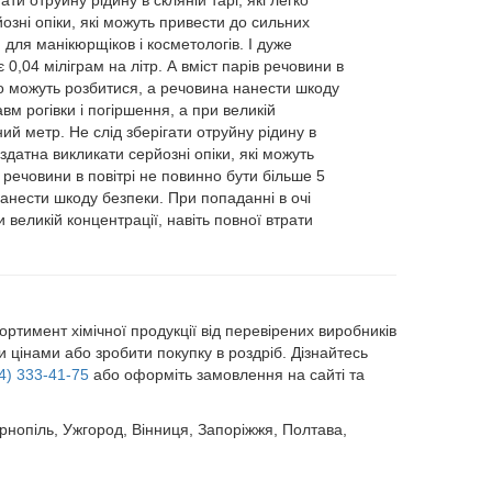
ати отруйну рідину в скляній тарі, які легко
зні опіки, які можуть привести до сильних
 для манікюрщіков і косметологів. І дуже
0,04 міліграм на літр. А вміст парів речовини в
егко можуть розбитися, а речовина нанести шкоду
вм рогівки і погіршення, а при великій
ний метр. Не слід зберігати отруйну рідину в
здатна викликати серйозні опіки, які можуть
в речовини в повітрі не повинно бути більше 5
 нанести шкоду безпеки. При попаданні в очі
 великій концентрації, навіть повної втрати
тимент хімічної продукції від перевірених виробників
 цінами або зробити покупку в роздріб. Дізнайтесь
4) 333-41-75
або оформіть замовлення на сайті та
Тернопіль, Ужгород, Вінниця, Запоріжжя, Полтава,