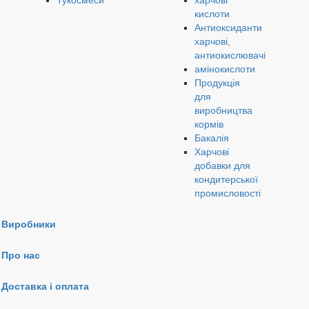
Тукосмеси
харчові
кислоти
Антиоксиданти
харчові,
антиокислювачі
амінокислоти
Продукція
для
виробництва
кормів
Бакалія
Харчові
добавки для
кондитерської
промисловості
Виробники
Про нас
Доставка і оплата