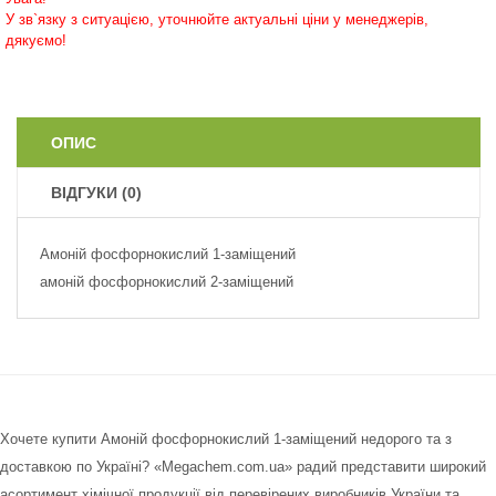
У зв`язку з ситуацією, уточнюйте актуальні ціни у менеджерів,
дякуємо!
ОПИС
ВІДГУКИ (0)
Амоній фосфорнокислий 1-заміщений
амоній фосфорнокислий 2-заміщений
Хочете купити Амоній фосфорнокислий 1-заміщений недорого та з
доставкою по Україні? «Megachem.com.ua» радий представити широкий
асортимент хімічної продукції від перевірених виробників України та