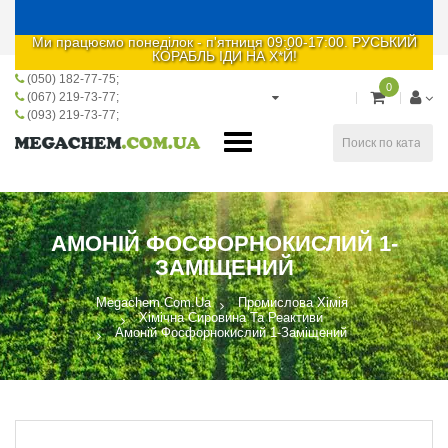
Ми працюємо понеділок - п'ятниця 09:00-17:00. РУСЬКИЙ
КОРАБЛЬ ІДИ НА Х*Й!
(050) 182-77-75
0
(067) 219-73-77
(093) 219-73-77
АМОНІЙ ФОСФОРНОКИСЛИЙ 1-
ЗАМІЩЕНИЙ
Megachem.com.ua
Промислова Хімія
Хімічна Сировина Та Реактиви
Амоній Фосфорнокислий 1-Заміщений