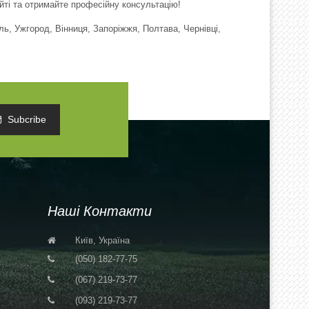
ті та отримайте професійну консультацію!
іль, Ужгород, Вінниця, Запоріжжя, Полтава, Чернівці,
Subcribe
Наші Контакти
Київ, Україна
(050) 182-77-75
(067) 219-73-77
(093) 219-73-77