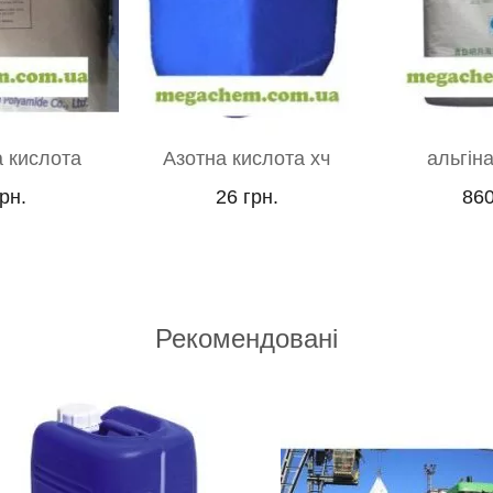
ислота хч
альгінат натрію
Амоній в
Ч
рн.
860 грн.
410
Рекомендовані