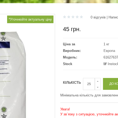
0 відгуків
|
Напис
*Уточнюйте актуальну ціну
45 грн.
Ціна за
1 кг
Виробник:
Европа
Модель:
6162763
Stock
Instoc
КІЛЬКІСТЬ
Мінімальна кількість для замовленн
Увага!
У зв`язку з ситуацією, уточнюйте а