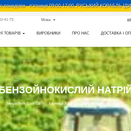
 понеділок - п'ятниця 09:00-17:00. РУСЬКИЙ КОРАБЛЬ ІДИ
33-41-75
Мова
ІЇ ТОВАРІВ
ВИРОБНИКИ
ПРО НАС
ДОСТАВКА І О
БЕНЗОЙНОКИСЛИЙ НАТРІ
Megachem.com.ua
Харчова Хімія
Бензойнокислий Натрій