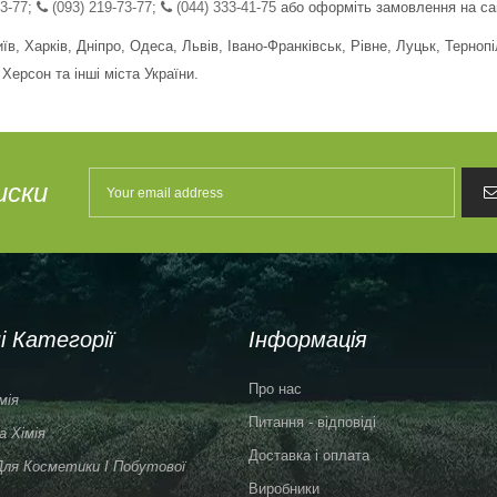
3-77
;
(093) 219-73-77
;
(044) 333-41-75
або оформіть замовлення на сай
в, Харків, Дніпро, Одеса, Львів, Івано-Франківськ, Рівне, Луцьк, Терноп
Херсон та інші міста України.
иски
і Категорії
Інформація
Про нас
мія
Питання - відповіді
 Хімія
Доставка і оплата
Для Косметики І Побутової
Виробники