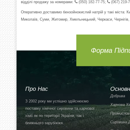
відділі продажу за номерами:
(050) 182-77-75
;
(067) 219-7
Оперативно доставимо бензойнокислий натрій у такі міста: Киї
Миколаїв, Суми, Житомир, Хмельницький, Черкаси, Чернігів, 
Форма Підп
Про Нас
Основн
Добрива
З 2002 року ми успішно здійснюємо
Харчова Хі
поставку хімічної сировини та харчової
Промислова
хімії як по території України, так і
Сировина 
ближнього зарубіжжя.