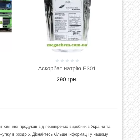
01
аспартам Е951
бенз
385 грн.
імічної продукції від перевірених виробників України та
купку в роздріб. Дізнайтесь більше інформації у нашому