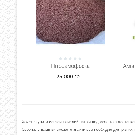
а
Аміачна вода каністри 10 та
20 літрів..
800 грн.
Хочете купити бензойнокислий натрій недорого та з доставко
Європи. З нами ви зможете знайти все необхідне для різних 