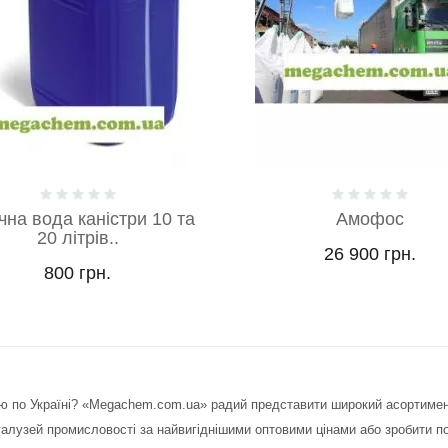
Амофос
Аскорбат натрію Е3
26 900 грн.
290 грн.
ю по Україні? «Megachem.com.ua» радий представити широкий асортимент х
галузей промисловості за найвигіднішими оптовими цінами або зробити по