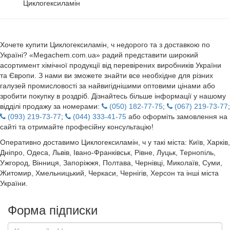
Циклогексиламін
Хочете купити Циклогексиламін, ч недорого та з доставкою по
Україні? «Megachem.com.ua» радий представити широкий
асортимент хімічної продукції від перевірених виробників України
та Європи. З нами ви зможете знайти все необхідне для різних
галузей промисловості за найвигіднішими оптовими цінами або
зробити покупку в роздріб. Дізнайтесь більше інформації у нашому
відділі продажу за номерами:
(050) 182-77-75
;
(067) 219-73-77
;
(093) 219-73-77
;
(044) 333-41-75
або оформіть замовлення на
сайті та отримайте професійну консультацію!
Оперативно доставимо Циклогексиламін, ч у такі міста: Київ, Харків,
Дніпро, Одеса, Львів, Івано-Франківськ, Рівне, Луцьк, Тернопіль,
Ужгород, Вінниця, Запоріжжя, Полтава, Чернівці, Миколаїв, Суми,
Житомир, Хмельницький, Черкаси, Чернігів, Херсон та інші міста
України.
Форма підписки