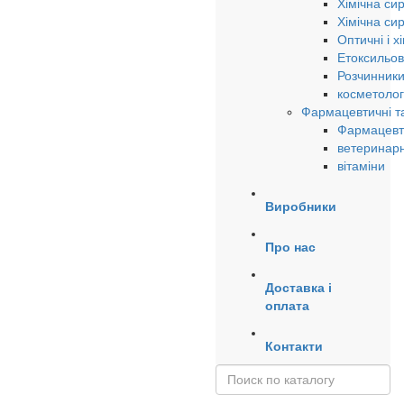
Хімічна си
Хімічна си
Оптичні і х
Етоксильов
Розчинники
косметолог
Фармацевтичні та
Фармацевти
ветеринарн
вітаміни
Виробники
Про нас
Доставка і
оплата
Контакти