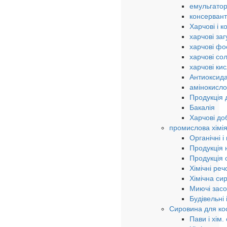
емульгато
консерван
Харчові і к
харчові за
харчові ф
харчові сол
харчові ки
Антиоксида
амінокисло
Продукція 
Бакалія
Харчові до
промислова хімі
Органічні і
Продукція н
Продукція о
Хімічні ре
Хімічна си
Миючі зас
Будівельні
Сировина для кос
Пави і хім.