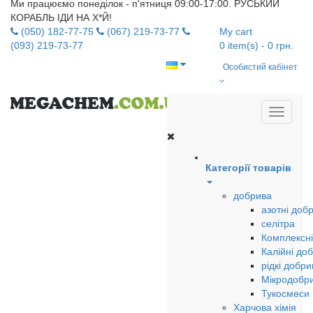
Ми працюємо понеділок - п'ятниця 09:00-17:00. РУСЬКИЙ
КОРАБЛЬ ІДИ НА Х*Й!
(050) 182-77-75
(067) 219-73-77
My cart
(093) 219-73-77
0
item(s)
- 0 грн.
Особистий кабінет
Категорії товарів
добрива
азотні доб
селітра
Комплексні
Калійні до
рідкі добри
Мікродобр
Тукосмеси
Харчова хімія