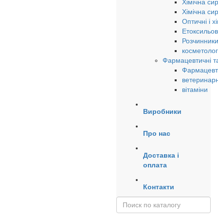
Хімічна си
Хімічна си
Оптичні і х
Етоксильов
Розчинники
косметолог
Фармацевтичні та
Фармацевти
ветеринарн
вітаміни
Виробники
Про нас
Доставка і
оплата
Контакти