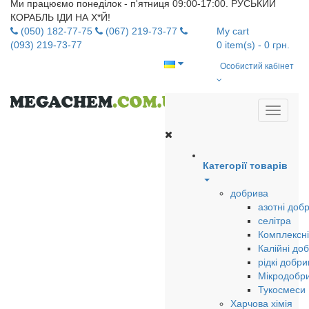
Ми працюємо понеділок - п'ятниця 09:00-17:00. РУСЬКИЙ
КОРАБЛЬ ІДИ НА Х*Й!
(050) 182-77-75
(067) 219-73-77
My cart
(093) 219-73-77
0
item(s)
- 0 грн.
Особистий кабінет
Категорії товарів
добрива
азотні доб
селітра
Комплексні
Калійні до
рідкі добри
Мікродобр
Тукосмеси
Харчова хімія