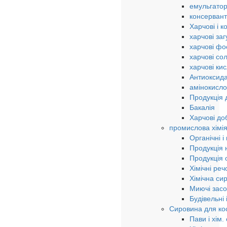
емульгато
консерван
Харчові і к
харчові за
харчові ф
харчові сол
харчові ки
Антиоксида
амінокисло
Продукція 
Бакалія
Харчові до
промислова хімі
Органічні і
Продукція н
Продукція о
Хімічні ре
Хімічна си
Миючі зас
Будівельні
Сировина для кос
Пави і хім.