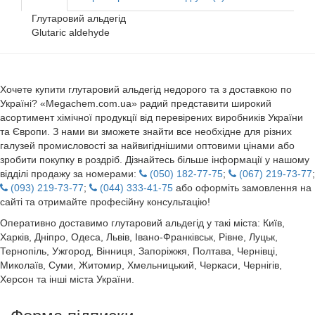
Глутаровий альдегід
Glutaric aldehyde
Хочете купити глутаровий альдегід недорого та з доставкою по
Україні? «Megachem.com.ua» радий представити широкий
асортимент хімічної продукції від перевірених виробників України
та Європи. З нами ви зможете знайти все необхідне для різних
галузей промисловості за найвигіднішими оптовими цінами або
зробити покупку в роздріб. Дізнайтесь більше інформації у нашому
відділі продажу за номерами:
(050) 182-77-75
;
(067) 219-73-77
;
(093) 219-73-77
;
(044) 333-41-75
або оформіть замовлення на
сайті та отримайте професійну консультацію!
Оперативно доставимо глутаровий альдегід у такі міста: Київ,
Харків, Дніпро, Одеса, Львів, Івано-Франківськ, Рівне, Луцьк,
Тернопіль, Ужгород, Вінниця, Запоріжжя, Полтава, Чернівці,
Миколаїв, Суми, Житомир, Хмельницький, Черкаси, Чернігів,
Херсон та інші міста України.