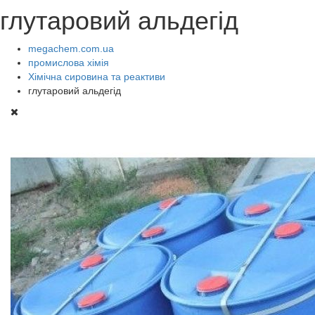
глутаровий альдегід
megachem.com.ua
промислова хімія
Хімічна сировина та реактиви
глутаровий альдегід