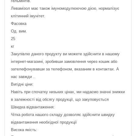
гельмінтів.
Левамізол має також імуномодулюючою дією, нормалізує
клітинний імунітет.
Фасовка
Од. вим.
25
кг
Закупівлю даного продукту ви можете здійснити в нашому
інтернет-магазині, зробивши замовлення через кошик або
зателефонувавши за телефоном, вказаним в контактах. А
нас завжди ..
Вигідні ціни:
Навіть при спочатку низьких цінах, ми надаємо значні знижки
в залежності від обсягу продукції, що закуповується
Швидка відвантаження:
Чітка робота нашого складу дозволяє здійснити швидку
відвантаження необхідної продукції
Висока якість: