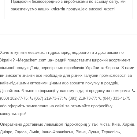
Працюючи безпосередньо з виробниками по всьому світу, ми
забезпечуємо наших клієнтів продукцією високої якості
Хочете купити левамізол гідрохлорид недорого та з доставкою по
Україні? «Megachem.com.ua» радий представити широкий асортимент
хімічної продукції від перевірених виробників України та Європи. З нами
ви зможете знайти все необхідне для різних галузей промисловості за
найвигіднішими оптовими цінами або зробити покупку в роздріб.
Дізнайтесь більше інформації у нашому відділі продажу за номерами:
(050) 182-77-75
;
(067) 219-73-77
;
(093) 219-73-77
;
(044) 333-41-75
або оформіть замовлення на сайті та отримайте професійну
консультацію!
Оперативно доставимо левамізол гідрохлорид у такі міста: Київ, Харків,
Дніпро, Одеса, Львів, Івано-Франківськ, Рівне, Луцьк, Тернопіль,