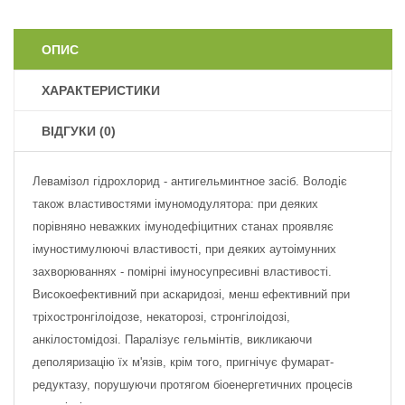
ОПИС
ХАРАКТЕРИСТИКИ
ВІДГУКИ (0)
Левамізол гідрохлорид - антигельминтное засіб. Володіє
також властивостями імуномодулятора: при деяких
порівняно неважких імунодефіцитних станах проявляє
імуностимулюючі властивості, при деяких аутоімунних
захворюваннях - помірні імуносупресивні властивості.
Високоефективний при аскаридозі, менш ефективний при
тріхостронгілоідозе, некаторозі, стронгілоідозі,
анкілостомідозі. Паралізує гельмінтів, викликаючи
деполяризацію їх м'язів, крім того, пригнічує фумарат-
редуктазу, порушуючи протягом біоенергетичних процесів