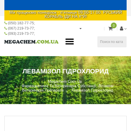
Ми працюємо понеділок - п'ятниця 09:00-17:00. РУСЬКИЙ
КОРАБЛЬ ІДИ НА Х*Й!
(050) 182-77-75
0
(067) 219-73-77
(093) 219-73-77
ЛЕВАМІЗОЛ ГІДРОХЛОРИД
Megachem.com.ua
Фармацевтичні Та Ветеринарні Субстанції, Вітаміни
Ветеринарні Препарати
Левамізол Гідрохлорид