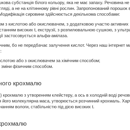
шкова субстанція білого кольору, яка не має запаху. Речовина не
ляді, а не на клітинному рівні рослин. Запропонований порошок 
 Модифікація сировини здійснюється декількома способами:
зом з кислотою або окислювачем, з додатковою участю активних 
станням високих t, екструзії, з розпилювальною сушкою, з ультр
ції застосовується альфа-амілаза.
ічним, бо не передбачає залучення кислот. Через наш інтернет
:
ислотою або з окислювачем за хімічним способом;
 зміни фізичним способом.
аного крохмалю
) крохмалю з утворенням клейстеру, а ось в холодній воді речов
я його молекулярна маса, утворюється розчинний крохмаль. Харчо
анням вологи, стабільністю під дією високих t.
 крохмалю