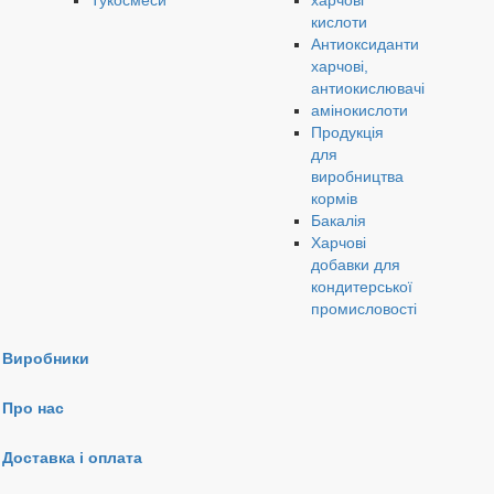
Тукосмеси
харчові
кислоти
Антиоксиданти
харчові,
антиокислювачі
амінокислоти
Продукція
для
виробництва
кормів
Бакалія
Харчові
добавки для
кондитерської
промисловості
Виробники
Про нас
Доставка і оплата