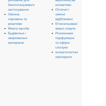
речовини для
виробництва
багатогалузевого
косметики
застосування
Оптичні і
Хімічна
хімічні
сировина та
відбілювачі
реактиви
Етоксильовані
Миючі засоби
жирні спирти
Будівельні і
Розчинники
зварювальні
парфумерні
матеріали
та ефірні
сполуки
косметологічні
препарати