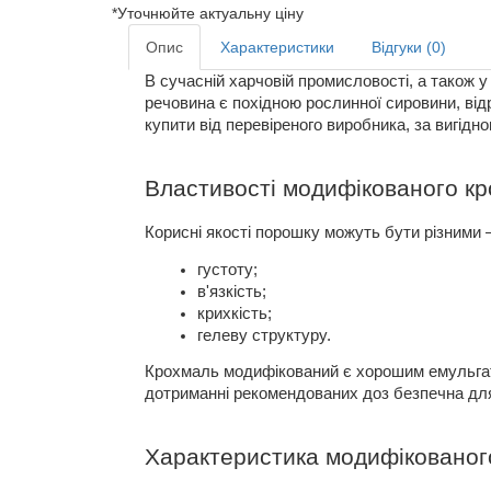
*Уточнюйте актуальну ціну
Опис
Характеристики
Відгуки (0)
В сучасній харчовій промисловості, а також 
речовина є похідною рослинної сировини, ві
купити від перевіреного виробника, за вигід
Властивості модифікованого к
Корисні якості порошку можуть бути різними
густоту;
в'язкість;
крихкість;
гелеву структуру.
Крохмаль модифікований є хорошим емульгато
дотриманні рекомендованих доз безпечна дл
Характеристика модифіковано