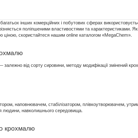
у багатьох інших комерційних і побутових сферах використовуєть
дрізняється поліпшеними властивостями та характеристиками. Я
ною ціною, скористайтеся нашим online каталогом «MegaChem».
рохмалю
 — залежно від сорту сировини, методу модифікації змінений кр
ром, наповнювачем, стабілізатором, плівкоутворювачем, утриму
я людини, навколишнього середовища.
го крохмалю