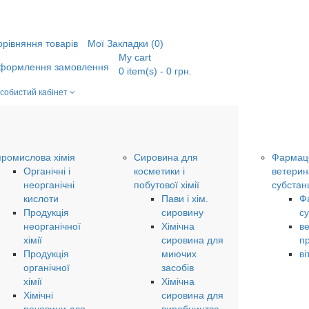
орівняння товарів
Мої Закладки (0)
My cart
формлення замовлення
0
item(s)
- 0 грн.
собистий кабінет
промислова хімія
Сировина для
Фармаце
Органічні і
косметики і
ветерин
неорганічні
побутової хімії
субстанц
кислоти
Пави і хім.
Ф
Продукція
сировину
су
неорганічної
Хімічна
в
хімії
сировина для
п
Продукція
миючих
ві
органічної
засобів
хімії
Хімічна
Хімічні
сировина для