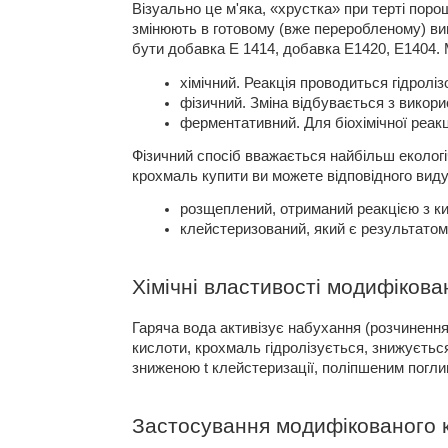
Візуально це м'яка, «хрустка» при терті поро
змінюють в готовому (вже переробленому) виг
бути добавка Е 1414, добавка Е1420, Е1404.
хімічний. Реакція проводиться гідролі
фізичний. Зміна відбувається з викори
ферментативний. Для біохімічної реак
Фізичний спосіб вважається найбільш еколог
крохмаль купити ви можете відповідного виду
розщеплений, отриманий реакцією з к
клейстеризований, який є результатом
Хімічні властивості модифіков
Гаряча вода активізує набухання (розчинення
кислоти, крохмаль гідролізується, знижуєтьс
зниженою t клейстеризації, поліпшеним поглин
Застосування модифікованого