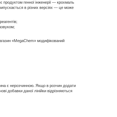
 є продуктом генної інженерії — крохмаль 
випускається в різних версіях — це може 
реагентів;
азвуком;
 магазин «MegaChem» модифікований 
ина є нерозчинною. Якщо в розчин додати 
ві добавки даної лінійки відрізняються 