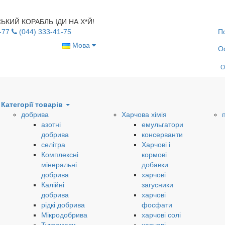
УСЬКИЙ КОРАБЛЬ ІДИ НА Х*Й!
-77
(044) 333-41-75
П
Мова
О
О
Категорії товарів
добрива
Харчова хімія
азотні
емульгатори
добрива
консерванти
селітра
Харчові і
Комплексні
кормові
мінеральні
добавки
добрива
харчові
Калійні
загусники
добрива
харчові
рідкі добрива
фосфати
Мікродобрива
харчові солі