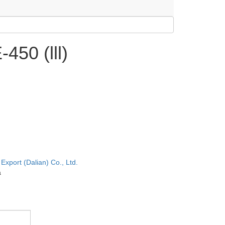
50 (lll)
xport (Dalian) Co., Ltd.
а