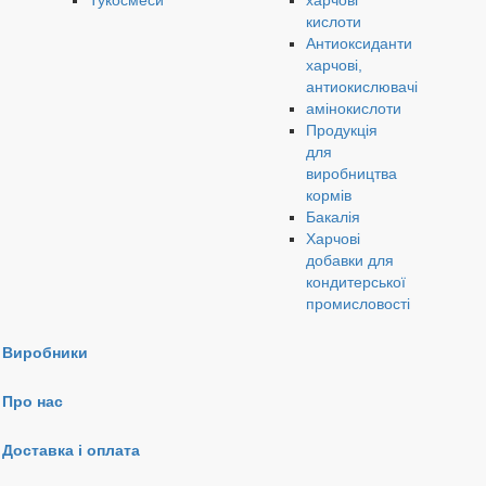
Тукосмеси
харчові
кислоти
Антиоксиданти
харчові,
антиокислювачі
амінокислоти
Продукція
для
виробництва
кормів
Бакалія
Харчові
добавки для
кондитерської
промисловості
Виробники
Про нас
Доставка і оплата