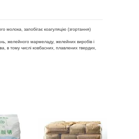
го молока, запобігає коагуляцію (згортання)
ань, желейного мармеладу, желейних виробів і
ва, в тому числі ковбасних, плавлених твердих,