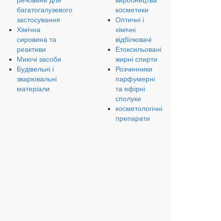
речовини для
виробництва
багатогалузевого
косметики
застосування
Оптичні і
Хімічна
хімічні
сировина та
відбілювачі
реактиви
Етоксильовані
Миючі засоби
жирні спирти
Будівельні і
Розчинники
зварювальні
парфумерні
матеріали
та ефірні
сполуки
косметологічні
препарати