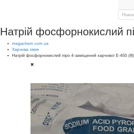
Натрій фосфорнокислий пір
megachem.com.ua
Харчова хімія
Натрій фосфорнокислий піро 4-заміщений харчової Е-450 (lll)