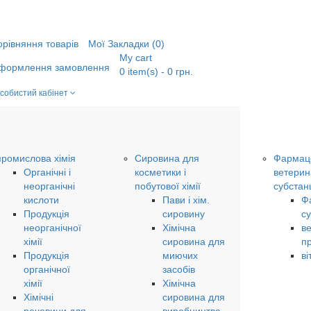
орівняння товарів
Мої Закладки (0)
My cart
формлення замовлення
0
item(s)
- 0 грн.
собистий кабінет
промислова хімія
Сировина для
Фармаце
Органічні і
косметики і
ветерин
неорганічні
побутової хімії
субстанц
кислоти
Пави і хім.
Ф
Продукція
сировину
су
неорганічної
Хімічна
в
хімії
сировина для
п
Продукція
миючих
ві
органічної
засобів
хімії
Хімічна
Хімічні
сировина для