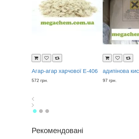
ової Е-406
адипінова кислота
Азотна кислот
97 грн.
26 грн.
Рекомендовані