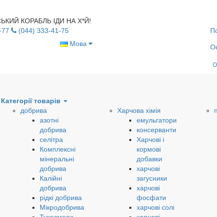
УСЬКИЙ КОРАБЛЬ ІДИ НА Х*Й!
-77
(044) 333-41-75
П
Мова
О
О
Категорії товарів
добрива
Харчова хімія
азотні
емульгатори
добрива
консерванти
селітра
Харчові і
Комплексні
кормові
мінеральні
добавки
добрива
харчові
Калійні
загусники
добрива
харчові
рідкі добрива
фосфати
Мікродобрива
харчові солі