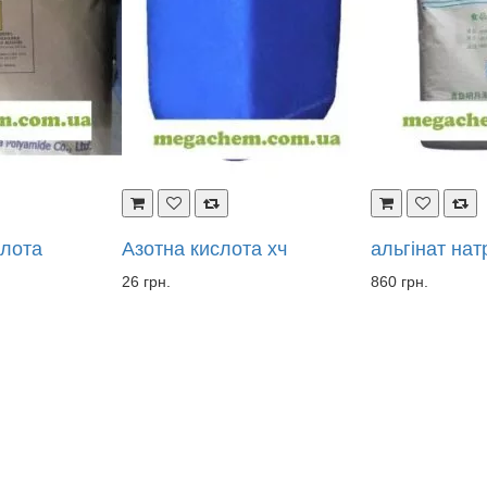
а хч
альгінат натрію
Амоній вугл
860 грн.
410 грн.