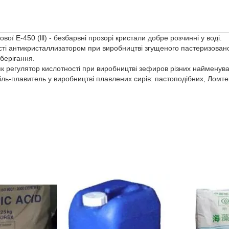
ї Е-450 (lll) - безбарвні прозорі кристали добре розчинні у воді.
сті антикристаллизатором при виробництві згущеного пастеризовано
зберігання.
як регулятор кислотності при виробництві зефиров різних найменув
іль-плавитель у виробництві плавлених сирів: пастоподібних, Ломте