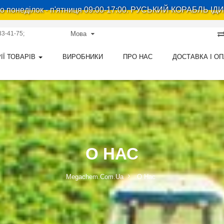
 понеділок - п'ятниця 09:00-17:00. РУСЬКИЙ КОРАБЛЬ ІДИ
33-41-75
Мова
ІЇ ТОВАРІВ
ВИРОБНИКИ
ПРО НАС
ДОСТАВКА І О
О НАС
Megachem.com.ua
О Нас