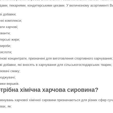
дами, пекарнями, кондитерськими цехами. У величезному асортименті Ви 
ві добавки;
інні комплекси;
ти харчові;
рванти;
терські жири;
 вироби;
кислоти;
їнові концентрати, призначені для виготовлення спортивного харчування;
ві добавки, які вносять в харчування для сільськогосподарських тварин;
лювачі смаку;
лоджувачі;
ники вершків.
трібна хімічна харчова сировина?
менувань харчової хімічної сировини призначаються для різних сфер суч
вах, як: