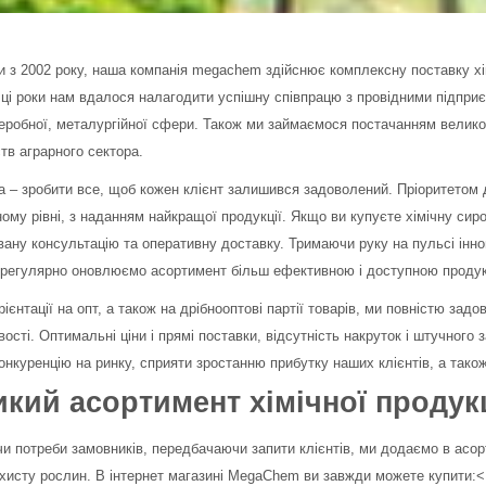
 з 2002 року, наша компанія megachem здійснює комплексну поставку хім
 ці роки нам вдалося налагодити успішну співпрацю з провідними підпр
робної, металургійної сфери. Також ми займаємося постачанням великог
тв аграрного сектора.
 – зробити все, щоб кожен клієнт залишився задоволений. Пріоритетом 
ому рівні, з наданням найкращої продукції. Якщо ви купуєте хімічну сир
вану консультацію та оперативну доставку. Тримаючи руку на пульсі іннов
 регулярно оновлюємо асортимент більш ефективною і доступною продук
рієнтації на опт, а також на дрібнооптові партії товарів, ми повністю за
ості. Оптимальні ціни і прямі поставки, відсутність накруток і штучно
онкуренцію на ринку, сприяти зростанню прибутку наших клієнтів, а також
кий асортимент хімічної продук
и потреби замовників, передбачаючи запити клієнтів, ми додаємо в асор
хисту рослин. В інтернет магазині MegaChem ви завжди можете купити:
<