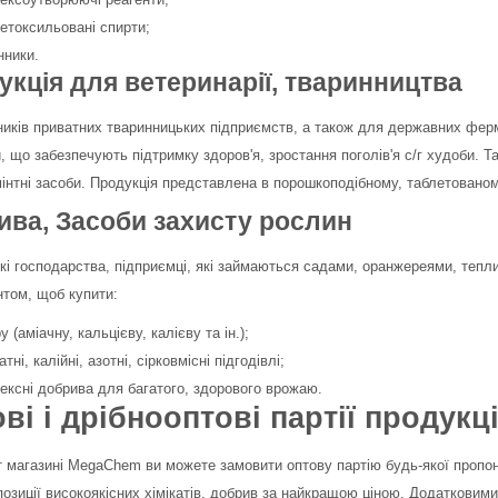
 етоксильовані спирти;
нники.
укція для ветеринарії, тваринництва
иків приватних тваринницьких підприємств, а також для державних ферм
, що забезпечують підтримку здоров'я, зростання поголів'я с/г худоби. 
інтні засоби. Продукція представлена в порошкоподібному, таблетованом
ива, Засоби захисту рослин
і господарства, підприємці, які займаються садами, оранжереями, тепл
том, щоб купити:
у (аміачну, кальцієву, калієву та ін.);
ні, калійні, азотні, сірковмісні підгодівлі;
ексні добрива для багатого, здорового врожаю.
ві і дрібнооптові партії продукці
т магазині MegaChem ви можете замовити оптову партію будь-якої пропоно
позиції високоякісних хімікатів, добрив за найкращою ціною. Додатковими