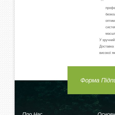
профе
безко
оптим
систе
масшт
У зручний
Доставка 
високої як
Форма Підп
Про Нас
Основн