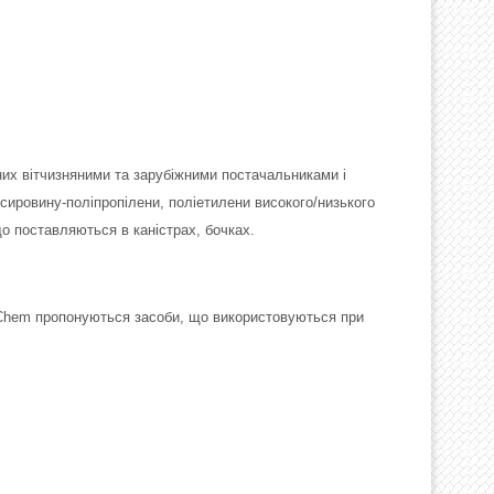
них вітчизняними та зарубіжними постачальниками і
сировину-поліпропілени, поліетилени високого/низького
що поставляються в каністрах, бочках.
gaChem пропонуються засоби, що використовуються при