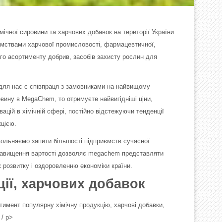
ічної сировини та харчових добавок на території України
иємствами харчової промисловості, фармацевтичної,
о асортименту добрив, засобів захисту рослин для
для нас є співпраця з замовниками на найвищому
овину в MegaChem, то отримуєте найвигідніші ціни,
ацій в хімічній сфері, постійно відстежуючи тенденції
цією.
довольняємо запити більшості підприємств сучасної
го завищення вартості дозволяє megachem представляти
 розвитку і оздоровленню економіки країни.
ції, харчових добавок
тимент популярну хімічну продукцію, харчові добавки,
 / p>