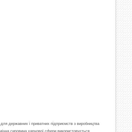
 для державних і приватних підприємств з виробництва
хімічна сировина харчової сфери використовується