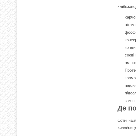
хлібозаво
харчо
вітам
фосфа
консе
конди
соєві
аміно
Проте
кормо
підси
підсо
замін
Де по
Сотні най
виробницт