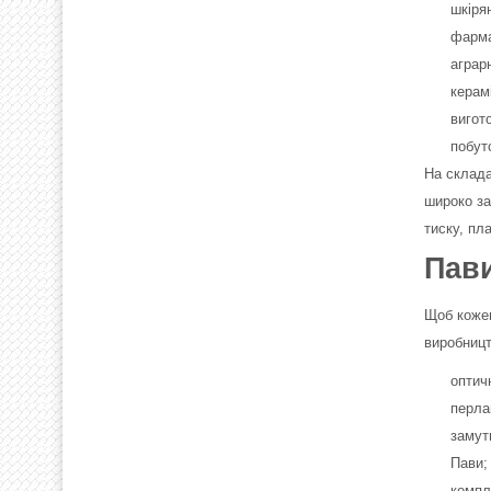
шкіря
фарма
аграр
керам
вигот
побуто
На склада
широко за
тиску, пл
Пави
Щоб кожен
виробницт
оптичн
перла
замут
Пави;
компл