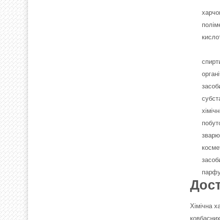
харчо
полім
кисло
спирт
орган
засоб
субст
хіміч
побут
зварю
косме
засоб
парфу
Дост
Хімічна х
ковбасних