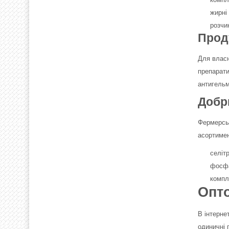
жирні
розчи
Прод
Для власн
препарати
антигельм
Добр
Фермерськ
асортимен
селітр
фосфат
компл
Опто
В інтерне
одиничні 