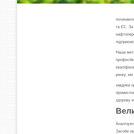
починаючи
та ЄС. За
нафтопере
підприємс
Наша мета
професійн
кваліфіко
ринку, ми
завдяки о
промислов
здорову к
Вели
Аналізуюч
Засоби за