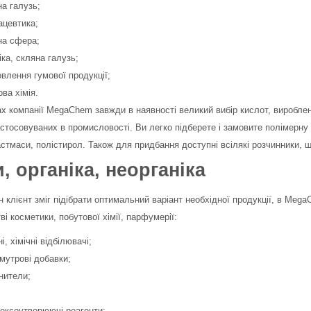
на галузь;
цевтика;
на сфера;
іка, скляна галузь;
овлення гумової продукції;
ва хімія.
х компанії MegaChem завжди в наявності великий вибір кислот, виробле
стосовуваних в промисловості. Ви легко підберете і замовите полімерну 
астмаси, полістирол. Також для придбання доступні всілякі розчинники, 
, органіка, неорганіка
 клієнт зміг підібрати оптимальний варіант необхідної продукції, в Me
ві косметики, побутової хімії, парфумерії:
і, хімічні відбілювачі;
мутрові добавки;
нители;
ексоутворюючі реагенти;