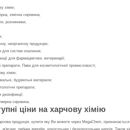
ву хімію;
ерна, хімічна сировина;
ти, розчинники;
и;
ічну, неорганічну продукцію;
и для систем опалення;
анції для фармацевтики, ветеринарії;
ні препарати, Пави для косметологічної промисловості;
ову хімію;
вальні, будівельні матеріали;
тологічні препарати;
и дезінфекції;
мерна сировина.
упні ціни на харчову хімію
арчова продукція, купити яку Ви можете через MegaChem, призначається
, м'ясних, рибних виробів, алкогольних і безалкогольних напоїв. Також 