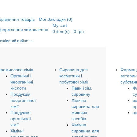
орівняння товарів
Мої Закладки (0)
My cart
формлення замовлення
0
item(s)
- 0 грн.
собистий кабінет
промислова хімія
Сировина для
Фармаце
Органічні і
косметики і
ветерин
неорганічні
побутової хімії
субстанц
кислоти
Пави і хім.
Ф
Продукція
сировину
су
неорганічної
Хімічна
в
хімії
сировина для
п
Продукція
миючих
ві
органічної
засобів
хімії
Хімічна
Хімічні
сировина для