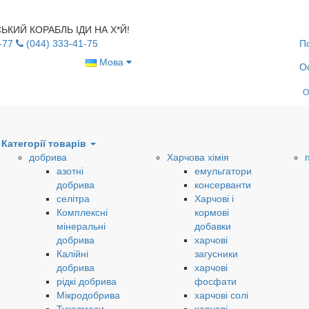
УСЬКИЙ КОРАБЛЬ ІДИ НА Х*Й!
-77
(044) 333-41-75
П
Мова
О
О
Категорії товарів
добрива
Харчова хімія
азотні
емульгатори
добрива
консерванти
селітра
Харчові і
Комплексні
кормові
мінеральні
добавки
добрива
харчові
Калійні
загусники
добрива
харчові
рідкі добрива
фосфати
Мікродобрива
харчові солі