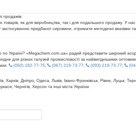
лі продажів:
ю товарів, як для виробництва, так і для подальшого продажу. У на
 застосуванню придбаної сировини, отримати методичні вказівки т
ю по Україні? «Megachem.com.ua» радий представити широкий асорти
хідне для різних галузей промисловості за найвигіднішими оптовими
рами:
(050) 182-77-75
;
(067) 219-73-77
;
(093) 219-73-77
;
(04
в, Харків, Дніпро, Одеса, Львів, Івано-Франківськ, Рівне, Луцьк, Те
аси, Чернігів, Херсон та інші міста України.