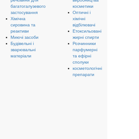
речовини для
виробництва
багатогалузевого
косметики
застосування
Оптичні і
Хімічна
хімічні
сировина та
відбілювачі
реактиви
Етоксильовані
Миючі засоби
жирні спирти
Будівельні і
Розчинники
зварювальні
парфумерні
матеріали
та ефірні
сполуки
косметологічні
препарати