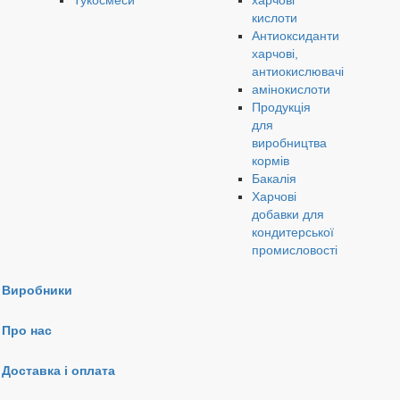
Тукосмеси
харчові
кислоти
Антиоксиданти
харчові,
антиокислювачі
амінокислоти
Продукція
для
виробництва
кормів
Бакалія
Харчові
добавки для
кондитерської
промисловості
Виробники
Про нас
Доставка і оплата