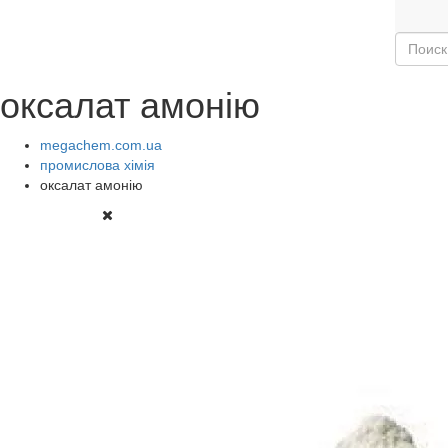
оксалат амонію
megachem.com.ua
промислова хімія
оксалат амонію