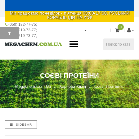
Ми працюємо понеділок - п'ятниця 09:00-17:00. РУСЬКИЙ
КОРАБЛЬ ІДИ НА Х*Й!
(050) 182-77-75
0
(067) 219-73-77
(093) 219-73-77
СОЄВІ ПРОТЕЇНИ
Megachem.com.ua
Харчова Хімія
Соєві Протеїни
SIDEBAR