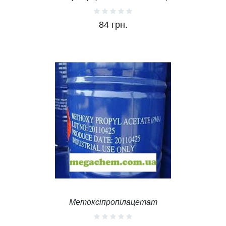
84 грн.
Метоксіпропілацетат