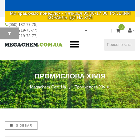
Ми працюємо понеділок - п'ятниця 09:00-17:00. РУСЬКИЙ
КОРАБЛЬ ІДИ НА Х*Й!
(050) 182-77-75
0
(067) 219-73-77
(093) 219-73-77
ПРОМИСЛОВА ХІМІЯ
Megachem.com.ua
Промислова Хімія
SIDEBAR