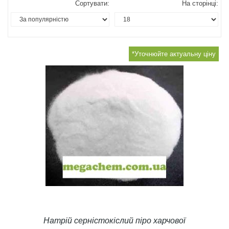
Сортувати:
На сторінці:
*Уточнюйте актуальну ціну
Натрій серністокіслий піро харчової