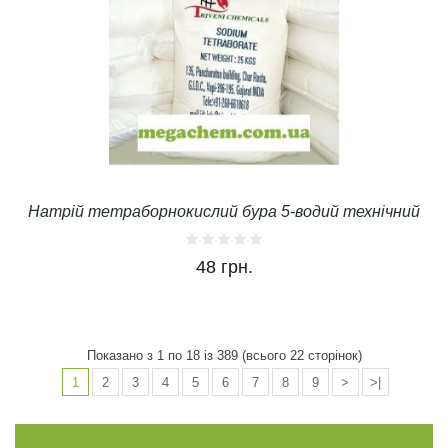
Натрій тетраборнокислий бура 5-водий технічний
48 грн.
Показано з 1 по 18 із 389 (всього 22 сторінок)
1
2
3
4
5
6
7
8
9
>
>|