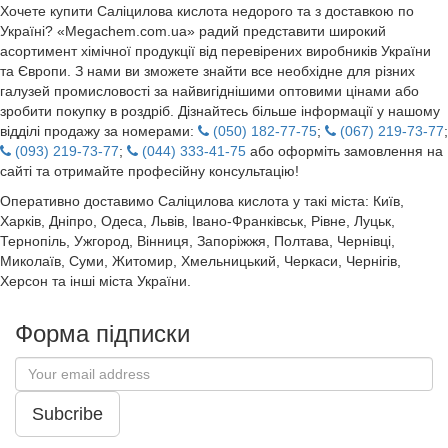
Хочете купити Саліцилова кислота недорого та з доставкою по
Україні? «Megachem.com.ua» радий представити широкий
асортимент хімічної продукції від перевірених виробників України
та Європи. З нами ви зможете знайти все необхідне для різних
галузей промисловості за найвигіднішими оптовими цінами або
зробити покупку в роздріб. Дізнайтесь більше інформації у нашому
відділі продажу за номерами:
(050) 182-77-75
;
(067) 219-73-77
;
(093) 219-73-77
;
(044) 333-41-75
або оформіть замовлення на
сайті та отримайте професійну консультацію!
Оперативно доставимо Саліцилова кислота у такі міста: Київ,
Харків, Дніпро, Одеса, Львів, Івано-Франківськ, Рівне, Луцьк,
Тернопіль, Ужгород, Вінниця, Запоріжжя, Полтава, Чернівці,
Миколаїв, Суми, Житомир, Хмельницький, Черкаси, Чернігів,
Херсон та інші міста України.
Форма підписки
Subcribe