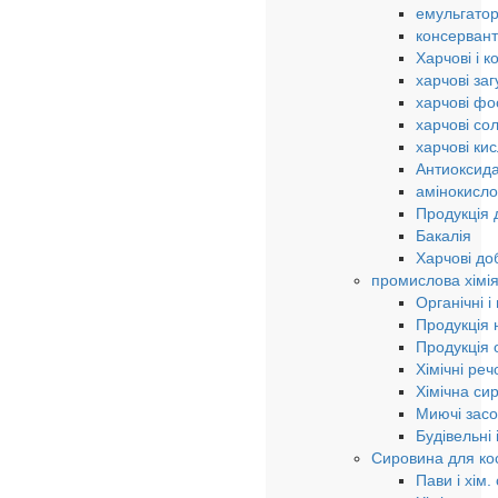
емульгато
консерван
Харчові і к
харчові за
харчові ф
харчові сол
харчові ки
Антиоксида
амінокисло
Продукція 
Бакалія
Харчові до
промислова хімі
Органічні і
Продукція н
Продукція о
Хімічні ре
Хімічна си
Миючі зас
Будівельні
Сировина для кос
Пави і хім.