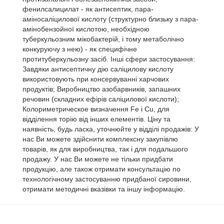
фенилсалицилат - як антисептик, пара-
аміносаліцилової кислоту (структурно близьку з пара-
амінобензойної кислотою, необхідною
туберкульозним мікобактерій, і тому метаболічно
конкуруючу з нею) - як специфічне
протитуберкульозну засіб. Інші сфери застосування:
Завдяки антисептичну дію саліцилову кислоту
використовують при консервуванні харчових
продуктів; Виробництво азобарвників, запашних
речовин (складних ефірів саліцилової кислоти);
Колориметрическое визначення Fe і Cu, для
відділення торію від інших елементів. Ціну та
наявність, будь ласка, уточнюйте у відділі продажів: У
нас Ви можете здійснити комплексну закупівлю
товарів, як для виробництва, так і для подальшого
продажу. У нас Ви можете не тільки придбати
продукцію, але також отримати консультацію по
технологічному застосуванню придбаної сировини,
отримати методичні вказівки та іншу інформацію.