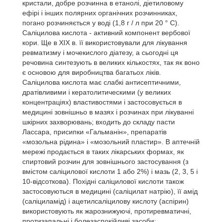
кристали, добре розчинна в етанолі, діетиловому
ефірі і інших полярних органічних розчинниках,
погано розчиняється у воді (1,8 г / л при 20 ° C).
Саліцилова кислота - активний компонент вербової
кори. Ще в XIX в. її використовували для лікування
ревматизму і мочекислого діатезу, а сьогодні ця
речовина синтезують в великих кількостях, так як воно
є основою для виробництва багатьох ліків.
Саліцилова кислота має слабкі антисептичними,
дратівливими і кератолитическими (у великих
концентраціях) властивостями і застосовується в
медицині зовнішньо в мазях і розчинах при лікуванні
шкірних захворювань; входить до складу пасти
Лассара, присипки «Гальманін», препаратів
«мозольна рідина» і «мозольний пластир». В аптечній
мережі продається в таких лікарських формах, як
спиртовий розчин для зовнішнього застосування (з
вмістом саліцилової кислоти 1 або 2%) і мазь (2, 3, 5 і
10-відсоткова). Похідні саліцилової кислоти також
застосовуються в медицині (саліцилат натрію), її амід
(саліциламід) і ацетилсаліцилову кислоту (аспірин)
використовують як жарознижуючі, протиревматичні,
протизапальні і болезаспокійливі засоби;