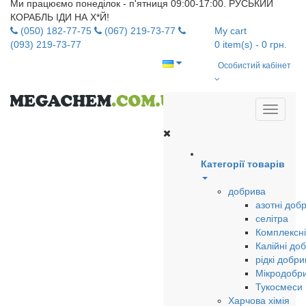
Ми працюємо понеділок - п'ятниця 09:00-17:00. РУСЬКИЙ
КОРАБЛЬ ІДИ НА Х*Й!
(050) 182-77-75
(067) 219-73-77
My cart
(093) 219-73-77
0
item(s)
- 0 грн.
Особистий кабінет
Категорії товарів
добрива
азотні доб
селітра
Комплексні
Калійні до
рідкі добри
Мікродобр
Тукосмеси
Харчова хімія