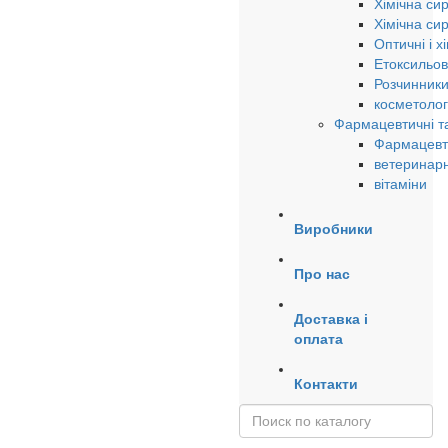
Хімічна си
Хімічна си
Оптичні і х
Етоксильов
Розчинники
косметолог
Фармацевтичні та
Фармацевти
ветеринарн
вітаміни
Виробники
Про нас
Доставка і
оплата
Контакти