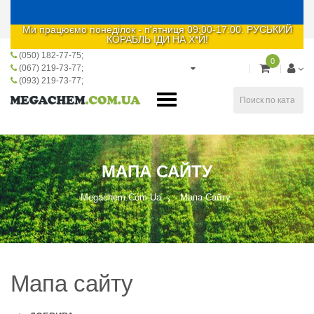
Ми працюємо понеділок - п'ятниця 09:00-17:00. РУСЬКИЙ
КОРАБЛЬ ІДИ НА Х*Й!
(050) 182-77-75
0
(067) 219-73-77
(093) 219-73-77
МАПА САЙТУ
Megachem.com.ua
Мапа Сайту
Мапа сайту