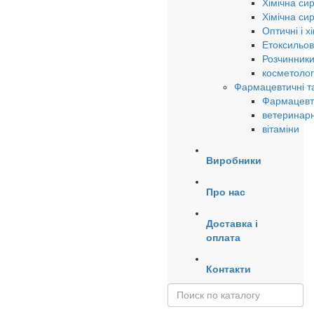
Хімічна си
Хімічна си
Оптичні і х
Етоксильов
Розчинники
косметолог
Фармацевтичні та
Фармацевти
ветеринарн
вітаміни
Виробники
Про нас
Доставка і
оплата
Контакти