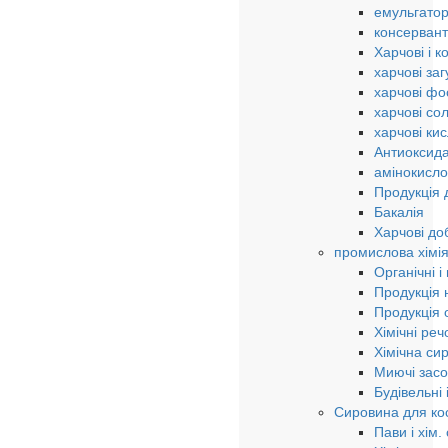
емульгато
консерван
Харчові і к
харчові за
харчові ф
харчові сол
харчові ки
Антиоксида
амінокисло
Продукція 
Бакалія
Харчові до
промислова хімі
Органічні і
Продукція н
Продукція о
Хімічні ре
Хімічна си
Миючі зас
Будівельні
Сировина для кос
Пави і хім.