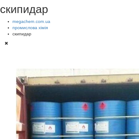
скипидар
megachem.com.ua
промислова хімія
скипидар