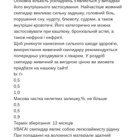
Основна кількість ускладнень з'являється у випадках
його внутрішнього застосування. Найчастіше жовчний
скипидар викликає сильну задишку, головний біль,
порушення сну, нудоту, блювоту, судоми, а також
внутрішні кровотечі. Його категорично не можна
застосовувати при кашлюку, бронхіальній астмі, а
також нефрозі і нефриті.
Щоб уникнути нанесення сильного шкоди здоров'ю,
використання живичний скипидару рекомендується
попередньо узгоджувати з лікарем. У роздріб
скипидар живичний за вигідною ціною ви зможете
придбати на нашому сайті!
br />
0,5
0,5
1,0
Масова частка нелетких залишку,%, не більше
0,5
0,5
0,9
Термін зберігання: 12 місяців
УВАГА! скипидар являє собою легкозаймисту рідину.
При попаданні на волокнисті матеріали здатний