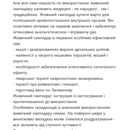
Але все-таки першість по використанню живичний
скипидару належить медицині - як народної , так і
традиційною. Жовчний скипидар купити варто для
поліпшення кровопостачання внутрішніх органів. Він
позитивно впливає на нервові закінчення і забезпечує
інтенсивне анальгетическое і зігріваючу дію.
Живичний скипидар в лікуванні особливо ефективний
при:
· кашлі і захворюваннях верхніх дихальних шляхів;
· наявності у хворого кишкових паразитів, вошей і
корости;
· необхідності забезпечення інтенсивного сечогінного
ефекту;
· лікарської терапії неврологічних захворювань;
· терапії при ревматизмі і геморої;
· підготовці ванн по Залманову.
Живичний скипидар: інструкція із застосування і
протипоказання до використання
Особливих складнощів із зовнішнім використанням
живичний скипидару немає. На поверхні шкіри у
виняткових випадках може з'явитися роздратування -
все залежить від ступеня чутливості.