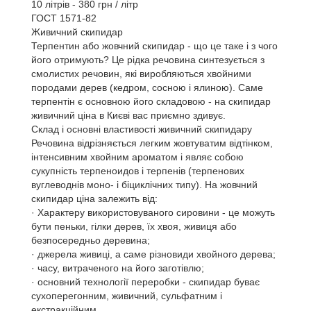
10 літрів - 380 грн / літр
ГОСТ 1571-82
Живичний скипидар
Терпентин або жовчний скипидар - що це таке і з чого
його отримують? Це рідка речовина синтезується з
смолистих речовин, які виробляються хвойними
породами дерев (кедром, сосною і ялиною). Саме
терпентін є основною його складовою - на скипидар
живичний ціна в Києві вас приємно здивує.
Склад і основні властивості живичний скипидару
Речовина відрізняється легким жовтуватим відтінком,
інтенсивним хвойним ароматом і являє собою
сукупність терпеноидов і терпенів (терпенових
вуглеводнів моно- і біциклічних типу). На жовчний
скипидар ціна залежить від:
· Характеру використовуваного сировини - це можуть
бути пеньки, гілки дерев, їх хвоя, живиця або
безпосередньо деревина;
· джерела живиці, а саме різновиди хвойного дерева;
· часу, витраченого на його заготівлю;
· основний технології переробки - скипидар буває
сухоперегонним, живичний, сульфатним і
екстракційним.