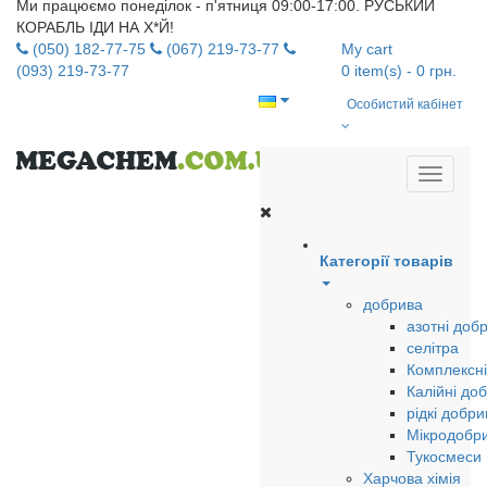
Ми працюємо понеділок - п'ятниця 09:00-17:00. РУСЬКИЙ
КОРАБЛЬ ІДИ НА Х*Й!
(050) 182-77-75
(067) 219-73-77
My cart
(093) 219-73-77
0
item(s)
- 0 грн.
Особистий кабінет
Категорії товарів
добрива
азотні доб
селітра
Комплексні
Калійні до
рідкі добри
Мікродобр
Тукосмеси
Харчова хімія