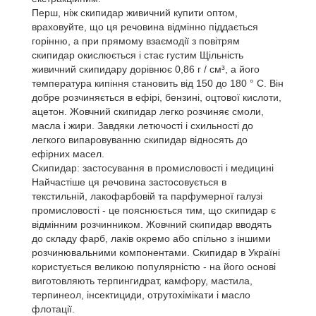
Перш, ніж скипидар живичний купити оптом,
враховуйте, що ця речовина відмінно піддається
горінню, а при прямому взаємодії з повітрям
скипидар окислюється і стає густим Щільність
живичний скипидару дорівнює 0,86 г / см³, а його
температура кипіння становить від 150 до 180 ° C. Він
добре розчиняється в ефірі, бензині, оцтової кислоти,
ацетон. Жовчний скипидар легко розчиняє смоли,
масла і жири. Завдяки летючості і схильності до
легкого випаровуванню скипидар відносять до
ефірних масел.
Скипидар: застосування в промисловості і медицині
Найчастіше ця речовина застосовується в
текстильній, лакофарбовій та парфумерної галузі
промисловості - це пояснюється тим, що скипидар є
відмінним розчинником. Жовчний скипидар вводять
до складу фарб, лаків окремо або спільно з іншими
розчинювальними компонентами. Скипидар в Україні
користується великою популярністю - на його основі
виготовляють терпингидрат, камфору, мастила,
терпинеол, інсектициди, отрутохімікати і масло
флотації.