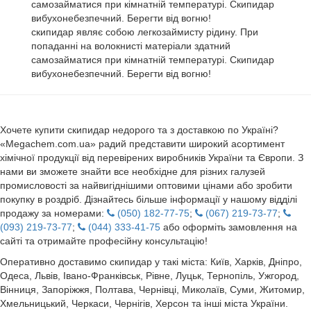
самозайматися при кімнатній температурі. Скипидар
вибухонебезпечний. Берегти від вогню!
скипидар являє собою легкозаймисту рідину. При
попаданні на волокнисті матеріали здатний
самозайматися при кімнатній температурі. Скипидар
вибухонебезпечний. Берегти від вогню!
Хочете купити скипидар недорого та з доставкою по Україні?
«Megachem.com.ua» радий представити широкий асортимент
хімічної продукції від перевірених виробників України та Європи. З
нами ви зможете знайти все необхідне для різних галузей
промисловості за найвигіднішими оптовими цінами або зробити
покупку в роздріб. Дізнайтесь більше інформації у нашому відділі
продажу за номерами:
(050) 182-77-75
;
(067) 219-73-77
;
(093) 219-73-77
;
(044) 333-41-75
або оформіть замовлення на
сайті та отримайте професійну консультацію!
Оперативно доставимо скипидар у такі міста: Київ, Харків, Дніпро,
Одеса, Львів, Івано-Франківськ, Рівне, Луцьк, Тернопіль, Ужгород,
Вінниця, Запоріжжя, Полтава, Чернівці, Миколаїв, Суми, Житомир,
Хмельницький, Черкаси, Чернігів, Херсон та інші міста України.