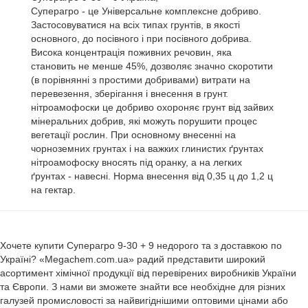
Суперагро - це Універсальне комплексне добриво.
Застосовуватися на всіх типах грунтів, в якості
основного, до посівного і при посівного добрива.
Висока концентрація поживних речовин, яка
становить не менше 45%, дозволяє значно скоротити
(в порівнянні з простими добривами) витрати на
перевезення, зберігання і внесення в грунт.
нітроамофоски це добриво охороняє грунт від зайвих
мінеральних добрив, які можуть порушити процес
вегетації рослин. При основному внесенні на
чорноземних грунтах і на важких глинистих ґрунтах
нітроамофоску вносять під оранку, а на легких
ґрунтах - навесні. Норма внесення від 0,35 ц до 1,2 ц
на гектар.
Хочете купити Суперагро 9-30 + 9 недорого та з доставкою по
Україні? «Megachem.com.ua» радий представити широкий
асортимент хімічної продукції від перевірених виробників України
та Європи. З нами ви зможете знайти все необхідне для різних
галузей промисловості за найвигіднішими оптовими цінами або