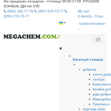
Ми працюємо понеділок - п'ятниця 09:00-17:00. РУСЬКИЙ
КОРАБЛЬ ІДИ НА Х*Й!
(050) 182-77-75
(067) 219-73-77
My cart
(093) 219-73-77
0
item(s)
- 0 грн.
Особистий кабінет
Категорії товарів
добрива
азотні доб
селітра
Комплексні
Калійні до
рідкі добри
Мікродобр
Тукосмеси
Харчова хімія