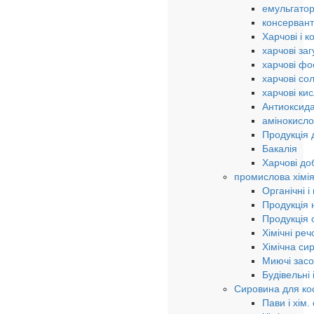
емульгато
консерван
Харчові і к
харчові за
харчові ф
харчові сол
харчові ки
Антиоксида
амінокисло
Продукція 
Бакалія
Харчові до
промислова хімі
Органічні і
Продукція н
Продукція о
Хімічні ре
Хімічна си
Миючі зас
Будівельні
Сировина для кос
Пави і хім.