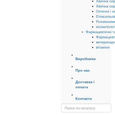
Хімічна си
Хімічна си
Оптичні і х
Етоксильов
Розчинники
косметолог
Фармацевтичні та
Фармацевти
ветеринарн
вітаміни
Виробники
Про нас
Доставка і
оплата
Контакти