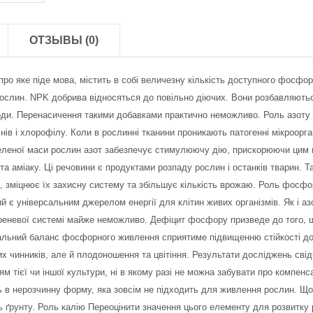
ОТЗЫВЫ (0)
 яке піде мова, містить в собі величезну кількість доступного фосфору,
ослин. NPK добрива відносяться до повільно діючих. Вони розбавляються 
ди. Перенасичення такими добавками практично неможливо. Роль азоту в
інів і хлорофілу. Коли в рослинні тканини проникають патогенні мікроорган
 зеленої маси рослин азот забезпечує стимулюючу дію, прискорюючи цим
та аміаку. Ці речовини є продуктами розпаду рослин і останків тварин. 
н, зміцнює їх захисну систему та збільшує кількість врожаю. Роль фосф
 є універсальним джерелом енергії для клітин живих організмів. Як і аз
ореневої системі майже неможливо. Дефіцит фосфору призведе до того, 
мальний баланс фосфорного живлення сприятиме підвищенню стійкості до
них чинників, але й плодоношення та цвітіння. Результати досліджень сві
тієї чи іншої культури, ні в якому разі не можна забувати про компенсац
 в нерозчинну форму, яка зовсім не підходить для живлення рослин. Що
ть ґрунту. Роль калію Переоцінити значення цього елементу для розвитку