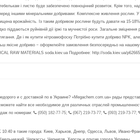
ебелькам і листю буде забезпечено повноцінний розвиток. Крім того, на
и перед іншими мінеральними добривами: Комплексне живлення рослин. У 
щена врожайність. Із таким добривом рослини будуть давати на 15-18% 
ко піддаються руйнівній дії іржі та мучнистої роси. Загальне зміцнення
илягання. Де і як купити нітроамофоску Потрібно купити добриво NPK, ал
льш якісне добриво − оформлюйте замовлення безпосередньо на нашому с
L RAW MATERIALS soda.kiev.ua Подробнее: http://soda.kiev.ua/p626653
недорого и с доставкой по в Украине? «Megachem.com.ua» рады предста
сможете найти все необходимое для различных отраслей промышленнос
одаж по номерам:
(050) 182-77-75
;
(067) 219-73-77
;
(093) 219-73-77
;
0:40 в такие города: Киев, Харьков, Днепр, Одесса, Львов, Ивано-Фран
мельницкий, Черкассы, Чернигов, Херсон и другие города Украины.