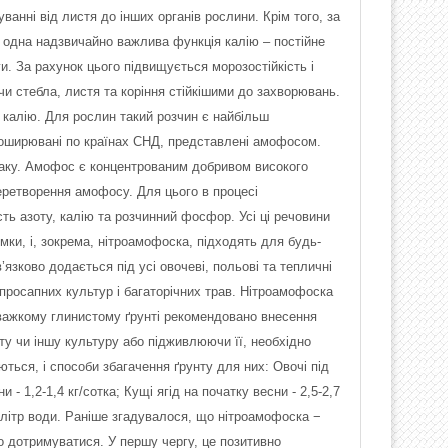
уванні від листя до інших органів рослини. Крім того, за
е одна надзвичайно важлива функція калію – постійне
. За рахунок цього підвищується морозостійкість і
чи стебла, листя та коріння стійкішими до захворювань.
 калію. Для рослин такий розчин є найбільш
поширювані по країнах СНД, представлені амофосом.
іаку. Амофос є концентрованим добривом високого
еретворення амофосу. Для цього в процесі
ть азоту, калію та розчинний фосфор. Усі ці речовини
и, і, зокрема, нітроамофоска, підходять для будь-
язково додається під усі овочеві, польові та тепличні
 просапних культур і багаторічних трав. Нітроамофоска
а важкому глинистому ґрунті рекомендовано внесення
ту чи іншу культуру або підживлюючи її, необхідно
ться, і способи збагачення ґрунту для них: Овочі під
и - 1,2-1,4 кг/сотка; Кущі ягід на початку весни - 2,5-2,7
на літр води. Раніше згадувалося, що нітроамофоска −
то дотримуватися. У першу чергу, це позитивно