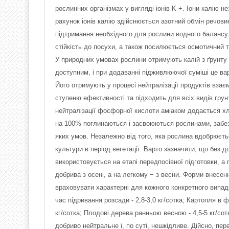
рослинних організмах у вигляді іонів K +. Іони калію не
рахунок іонів калію здійснюється азотний обмін речов
підтримання необхідного для рослини водного балансу.
стійкість до посухи, а також посилюється осмотичний т
У природних умовах рослини отримують калій з ґрунту 
доступним, і при додаванні підживлюючої суміші це в
Його отримують у процесі нейтралізації продуктів вз
ступеню ефективності та підходить для всіх видів ґру
нейтралізації фосфорної кислоти аміаком додається хло
на 100% поглинаються і засвоюються рослинами, забез
яких умов. Незалежно від того, яка рослина вдобрюєтьс
культури в період вегетації. Варто зазначити, що без 
використовується на етапі передпосівної підготовки, а
добрива з осені, а на легкому − з весни. Форми внесен
враховувати характерні для кожного конкретного випадк
час підривання розсади - 2,8-3,0 кг/сотка; Картопля в фаз
кг/сотка; Плодові дерева ранньою весною - 4,5-5 кг/сот
добриво нейтральне і, по суті, нешкідливе. Дійсно, пе