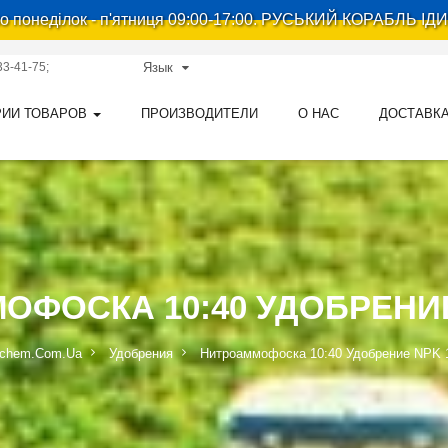
 понеділок - п'ятниця 09:00-17:00. РУСЬКИЙ КОРАБЛЬ ІДИ
33-41-75
Язык
РИИ ТОВАРОВ
ПРОИЗВОДИТЕЛИ
О НАС
ДОСТАВКА
ФОСКА 10:40 УДОБРЕНИЕ
chem.com.ua
Удобрения
Нитроаммофоска 10:40 Удобрение NPK 