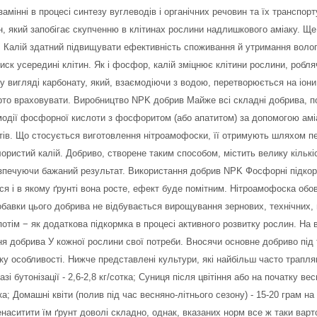
замінні в процесі синтезу вуглеводів і органічних речовин та їх транспорт
ин, який запобігає скупченню в клітинах рослини надлишкового аміаку. Щ
 Калій здатний підвищувати ефективність споживання й утримання вологи
иск усередині клітин. Як і фосфор, калій зміцнює клітини рослини, робля
у вигляді карбонату, який, взаємодіючи з водою, перетворюється на іони
арто враховувати. Виробництво NPK добрив Майже всі складні добрива, 
аємодії фосфорної кислоти з фосфоритом (або апатитом) за допомогою ам
нтів. Що стосується виготовлення нітроамофоски, її отримують шляхом п
ристий калій. Добриво, створене таким способом, містить велику кількіс
печуючи бажаний результат. Використання добрив NPK Фосфорні підкормк
я і в якому ґрунті вона росте, ефект буде помітним. Нітроамофоска обов’
добавки цього добрива не відбувається вирощування зернових, технічних,
 потім − як додаткова підкормка в процесі активного розвитку рослин. Н
ня добрива У кожної рослини свої потреби. Вносячи основне добриво під 
у особливості. Нижче представлені культури, які найбільш часто трапляю
і бутонізації - 2,6-2,8 кг/сотка; Суниця після цвітіння або на початку весн
ка; Домашні квіти (полив під час весняно-літнього сезону) - 15-20 грам 
ренаситити їм ґрунт доволі складно, однак, вказаних норм все ж таки вар