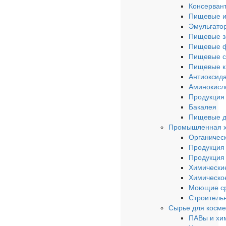
Консерван
Пищевые и
Эмульгато
Пищевые з
Пищевые 
Пищевые с
Пищевые к
Антиоксид
Аминокисл
Продукция 
Бакалея
Пищевые д
Промышленная 
Органическ
Продукция
Продукция
Химически
Химическо
Моющие ср
Строитель
Сырье для косме
ПАВы и хи