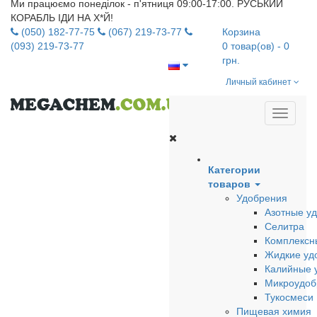
Ми працюємо понеділок - п'ятниця 09:00-17:00. РУСЬКИЙ
КОРАБЛЬ ІДИ НА Х*Й!
(050) 182-77-75
(067) 219-73-77
Корзина
(093) 219-73-77
0
товар(ов)
- 0
грн.
Личный кабинет
Категории
товаров
Удобрения
Азотные у
Селитра
Комплексн
Жидкие уд
Калийные 
Микроудоб
Тукосмеси
Пищевая химия