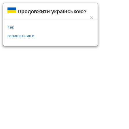
Продовжити українською?
×
Так
залишити як є