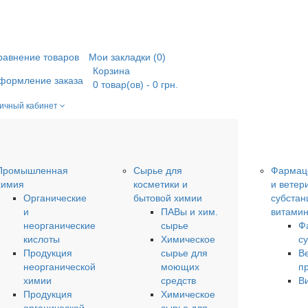
равнение товаров
Мои закладки (0)
Корзина
формление заказа
0
товар(ов)
- 0 грн.
ичный кабинет
Промышленная
Сырье для
Фармац
химия
косметики и
и ветер
Органические
бытовой химии
субстан
и
ПАВы и хим.
витами
неорганические
сырье
Ф
кислоты
Химическое
с
Продукция
сырье для
В
неорганической
моющих
п
химии
средств
В
Продукция
Химическое