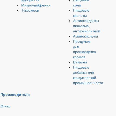
удобрения
Пищевые
Микроудобрения
соли
Тукосмеси
Пищевые
кислоты
Антиоксиданты
пищевые,
антиокислители
Аминокислоты
Продукция
для
производства
кормов
Бакалея
Пищевые
добавки для
кондитерской
промышленности
Производители
О нас