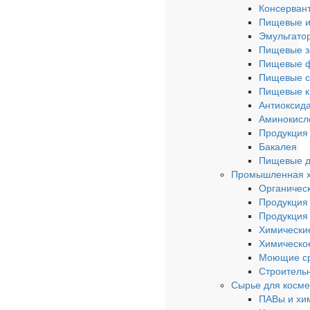
Консерван
Пищевые и
Эмульгато
Пищевые з
Пищевые 
Пищевые с
Пищевые к
Антиоксид
Аминокисл
Продукция 
Бакалея
Пищевые д
Промышленная 
Органическ
Продукция
Продукция
Химически
Химическо
Моющие ср
Строитель
Сырье для косме
ПАВы и хи