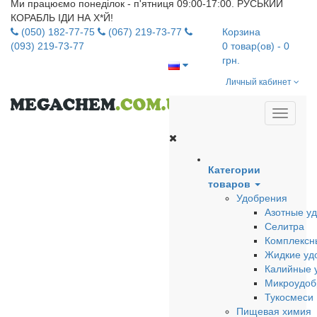
Ми працюємо понеділок - п'ятниця 09:00-17:00. РУСЬКИЙ
КОРАБЛЬ ІДИ НА Х*Й!
(050) 182-77-75
(067) 219-73-77
Корзина
(093) 219-73-77
0
товар(ов)
- 0
грн.
Личный кабинет
Категории
товаров
Удобрения
Азотные у
Селитра
Комплексн
Жидкие уд
Калийные 
Микроудоб
Тукосмеси
Пищевая химия