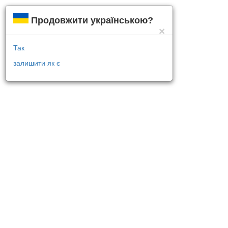
Продовжити українською?
×
Так
залишити як є