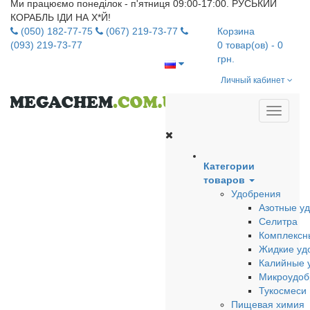
Ми працюємо понеділок - п'ятниця 09:00-17:00. РУСЬКИЙ
КОРАБЛЬ ІДИ НА Х*Й!
(050) 182-77-75
(067) 219-73-77
Корзина
(093) 219-73-77
0
товар(ов)
- 0
грн.
Личный кабинет
Категории
товаров
Удобрения
Азотные у
Селитра
Комплексн
Жидкие уд
Калийные 
Микроудоб
Тукосмеси
Пищевая химия