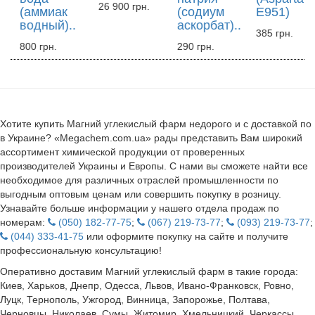
26 900 грн.
(аммиак
(содиум
E951)
водный)..
аскорбат)..
385 грн.
800 грн.
290 грн.
Хотите купить Магний углекислый фарм недорого и с доставкой по
в Украине? «Megachem.com.ua» рады представить Вам широкий
ассортимент химической продукции от проверенных
производителей Украины и Европы. С нами вы сможете найти все
необходимое для различных отраслей промышленности по
выгодным оптовым ценам или совершить покупку в розницу.
Узнавайте больше информации у нашего отдела продаж по
номерам:
(050) 182-77-75
;
(067) 219-73-77
;
(093) 219-73-77
;
(044) 333-41-75
или оформите покупку на сайте и получите
профессиональную консультацию!
Оперативно доставим Магний углекислый фарм в такие города:
Киев, Харьков, Днепр, Одесса, Львов, Ивано-Франковск, Ровно,
Луцк, Тернополь, Ужгород, Винница, Запорожье, Полтава,
Черновцы, Николаев, Сумы, Житомир, Хмельницкий, Черкассы,