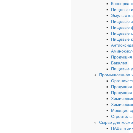
Консерван
Пищевые и
Эмульгато
Пищевые з
Пищевые 
Пищевые с
Пищевые к
Антиоксид
Аминокисл
Продукция 
Бакалея
Пищевые д
Промышленная 
Органическ
Продукция
Продукция
Химически
Химическо
Моющие ср
Строитель
Сырье для косме
ПАВы и хи