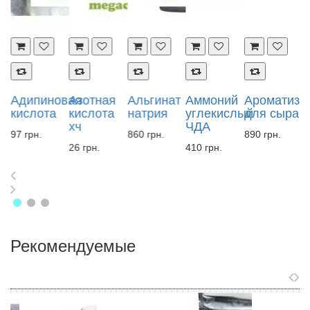
Адипиновая
Азотная
Альгинат
Аммоний
Ароматиза
А
кислота
кислота
натрия
углекислый
для сыра
к
й
хч
ЧДА
97 грн.
860 грн.
890 грн.
1
26 грн.
410 грн.
Рекомендуемые