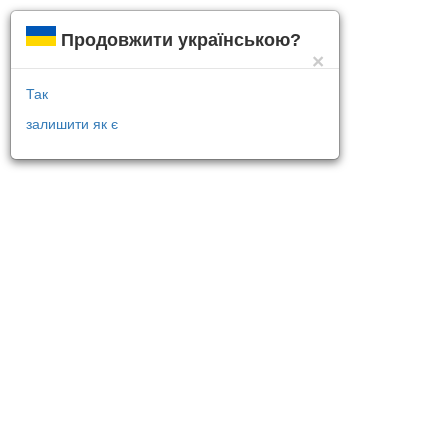
Продовжити українською?
×
Так
залишити як є