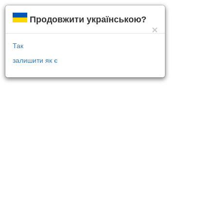
Продовжити українською?
×
Так
залишити як є