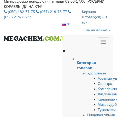
Ми працюємо понеділок - п'ятниця 09:00-17:00. РУСЬКИЙ
КОРАБЛЬ ІДИ НА Х*Й!
(050) 182-77-75
(067) 219-73-77
Корзина
(093) 219-73-77
0
товар(ов)
- 0
грн.
Личный кабинет
Категории
товаров
Удобрения
Азотные у
Селитра
Комплексн
Жидкие уд
Калийные 
Микроудоб
Тукосмеси
Пищевая химия