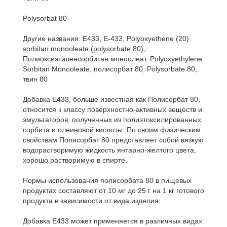
Polysorbat 80
Другие названия: Е433, Е-433, Polyoxyethene (20)
sorbitan monooleate (polysorbate 80),
Полиоксиэтиленсорбитан моноолеат, Polyoxyethylene
Sorbitan Monooleate, полисорбат 80, Polysorbate 80,
твин 80
Добавка Е433, больше известная как Полисорбат 80,
относится к классу поверхностно-активных веществ и
эмульгаторов, полученных из полиэтоксилированных
сорбита и олеиновой кислоты. По своим физическим
свойствам Полисорбат 80 представляет собой вязкую
водорастворимую жидкость янтарно-желтого цвета,
хорошо растворимую в спирте.
Нормы использования полисорбата 80 в пищевых
продуктах составляют от 10 мг до 25 г на 1 кг готового
продукта в зависимости от вида изделия.
Добавка Е433 может применяется в различных видах