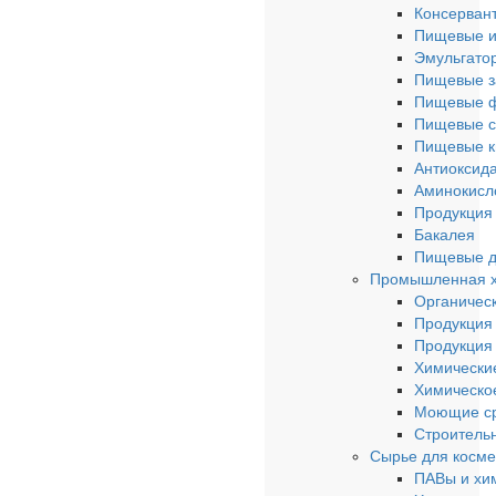
Консерван
Пищевые и
Эмульгато
Пищевые з
Пищевые 
Пищевые с
Пищевые к
Антиоксид
Аминокисл
Продукция 
Бакалея
Пищевые д
Промышленная 
Органическ
Продукция
Продукция
Химически
Химическо
Моющие ср
Строитель
Сырье для косме
ПАВы и хи